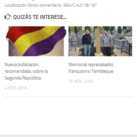
Localización libreo cementerio: 564/C/42/18/16º
Contacto
QUIZÁS TE INTERESE...
Memoria Histórica
Investigación previa de la represión en Talavera de la Reina (1937-
1947).
Informe Represión en Toledo 1936-1947 | Buscador
Informe de la fosa de abril de 1939 de Tembleque
Nueva publicación,
Memorial represaliados
Enciclopedia Republicana
recomendada, sobre la
franquismo Tembleque
Segunda República.
Militantes históricos IR
25 NOV, 2024
4 SEP, 2018
Personajes republicanos
Izquierda Republicana. Agrupaciones y Militantes (1934-1939)
Izquierda Republicana. Navarra
Izquierda Republicana. Galicia
Textos esenciales del republicanismo