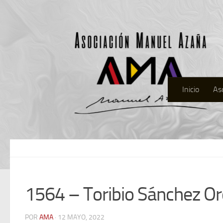
Inicio
As
1564 – Toribio Sánchez Or
POR
AMA
· 12 MAYO, 2022