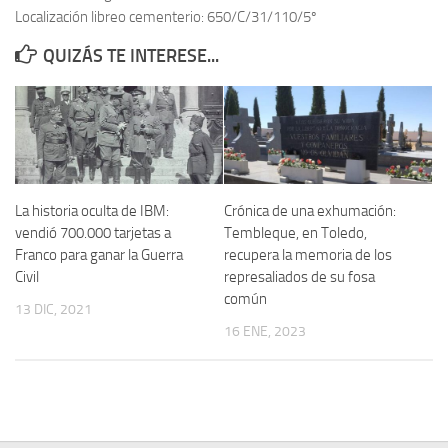
Localización libreo cementerio: 650/C/31/110/5º
Contacto
QUIZÁS TE INTERESE...
Memoria Histórica
Investigación previa de la represión en Talavera de la Reina (1937-
1947).
Informe Represión en Toledo 1936-1947 | Buscador
Informe de la fosa de abril de 1939 de Tembleque
La historia oculta de IBM:
Crónica de una exhumación:
Enciclopedia Republicana
vendió 700.000 tarjetas a
Tembleque, en Toledo,
Franco para ganar la Guerra
recupera la memoria de los
Militantes históricos IR
Civil
represaliados de su fosa
Personajes republicanos
común
13 DIC, 2021
Izquierda Republicana. Agrupaciones y Militantes (1934-1939)
16 ENE, 2023
Izquierda Republicana. Navarra
Izquierda Republicana. Galicia
Textos esenciales del republicanismo