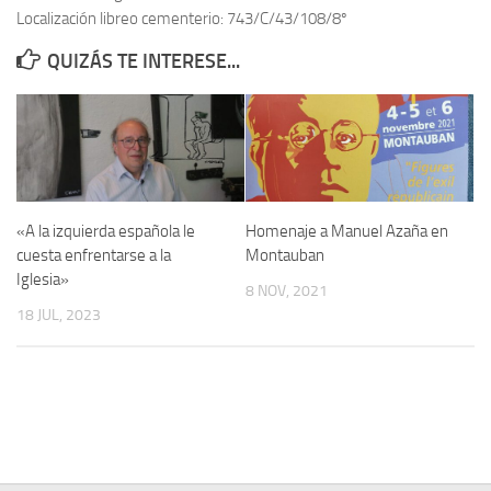
Localización libreo cementerio: 743/C/43/108/8º
Contacto
QUIZÁS TE INTERESE...
Memoria Histórica
Investigación previa de la represión en Talavera de la Reina (1937-
1947).
Informe Represión en Toledo 1936-1947 | Buscador
Informe de la fosa de abril de 1939 de Tembleque
«A la izquierda española le
Homenaje a Manuel Azaña en
Enciclopedia Republicana
cuesta enfrentarse a la
Montauban
Iglesia»
Militantes históricos IR
8 NOV, 2021
18 JUL, 2023
Personajes republicanos
Izquierda Republicana. Agrupaciones y Militantes (1934-1939)
Izquierda Republicana. Navarra
Izquierda Republicana. Galicia
Textos esenciales del republicanismo