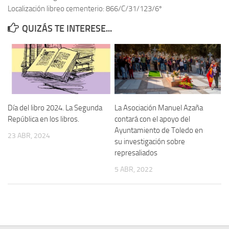
Localización libreo cementerio: 866/C/31/123/6º
Contacto
QUIZÁS TE INTERESE...
Memoria Histórica
Investigación previa de la represión en Talavera de la Reina (1937-
1947).
Informe Represión en Toledo 1936-1947 | Buscador
Informe de la fosa de abril de 1939 de Tembleque
Día del libro 2024. La Segunda
La Asociación Manuel Azaña
Enciclopedia Republicana
República en los libros.
contará con el apoyo del
Ayuntamiento de Toledo en
Militantes históricos IR
23 ABR, 2024
su investigación sobre
Personajes republicanos
represaliados
Izquierda Republicana. Agrupaciones y Militantes (1934-1939)
5 ABR, 2022
Izquierda Republicana. Navarra
Izquierda Republicana. Galicia
Textos esenciales del republicanismo