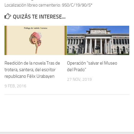
Localización libreo cementerio: 950/C/19/90/5º
Contacto
QUIZÁS TE INTERESE...
Memoria Histórica
Investigación previa de la represión en Talavera de la Reina (1937-
1947).
Informe Represión en Toledo 1936-1947 | Buscador
Informe de la fosa de abril de 1939 de Tembleque
Reedición de la novela Tras de
Operación “salvar el Museo
Enciclopedia Republicana
trotera, santera, del escritor
del Prado”
republicano Félix Urabayen
Militantes históricos IR
27 NOV, 2019
9 FEB, 2016
Personajes republicanos
Izquierda Republicana. Agrupaciones y Militantes (1934-1939)
Izquierda Republicana. Navarra
Izquierda Republicana. Galicia
Textos esenciales del republicanismo