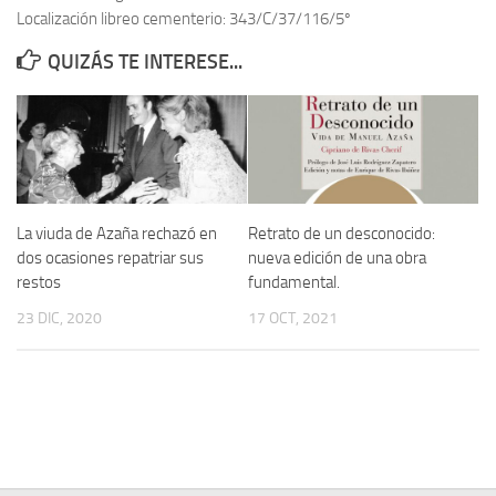
Localización libreo cementerio: 343/C/37/116/5º
Contacto
QUIZÁS TE INTERESE...
Memoria Histórica
Investigación previa de la represión en Talavera de la Reina (1937-
1947).
Informe Represión en Toledo 1936-1947 | Buscador
Informe de la fosa de abril de 1939 de Tembleque
La viuda de Azaña rechazó en
Retrato de un desconocido:
Enciclopedia Republicana
dos ocasiones repatriar sus
nueva edición de una obra
restos
fundamental.
Militantes históricos IR
23 DIC, 2020
17 OCT, 2021
Personajes republicanos
Izquierda Republicana. Agrupaciones y Militantes (1934-1939)
Izquierda Republicana. Navarra
Izquierda Republicana. Galicia
Textos esenciales del republicanismo