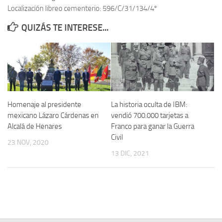
Localización libreo cementerio: 596/C/31/134/4º
Contacto
QUIZÁS TE INTERESE...
Memoria Histórica
Investigación previa de la represión en Talavera de la Reina (1937-
1947).
Informe Represión en Toledo 1936-1947 | Buscador
Informe de la fosa de abril de 1939 de Tembleque
Homenaje al presidente
La historia oculta de IBM:
Enciclopedia Republicana
mexicano Lázaro Cárdenas en
vendió 700.000 tarjetas a
Alcalá de Henares
Franco para ganar la Guerra
Militantes históricos IR
Civil
23 NOV, 2020
Personajes republicanos
13 DIC, 2021
Izquierda Republicana. Agrupaciones y Militantes (1934-1939)
Izquierda Republicana. Navarra
Izquierda Republicana. Galicia
Textos esenciales del republicanismo