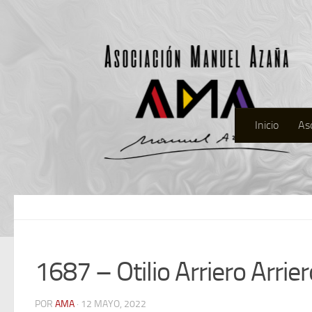
Inicio
As
1687 – Otilio Arriero Arrier
POR
AMA
· 12 MAYO, 2022