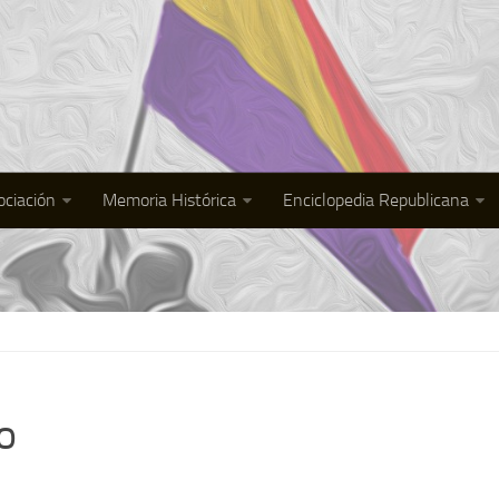
ociación
Memoria Histórica
Enciclopedia Republicana
o