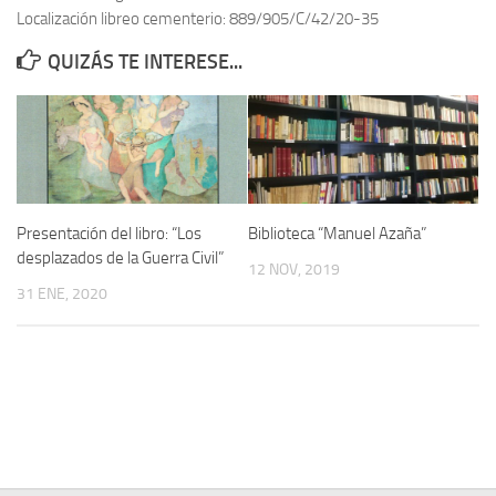
Localización libreo cementerio: 889/905/C/42/20-35
Contacto
QUIZÁS TE INTERESE...
Memoria Histórica
Investigación previa de la represión en Talavera de la Reina (1937-
1947).
Informe Represión en Toledo 1936-1947 | Buscador
Informe de la fosa de abril de 1939 de Tembleque
Presentación del libro: “Los
Biblioteca “Manuel Azaña”
Enciclopedia Republicana
desplazados de la Guerra Civil”
12 NOV, 2019
Militantes históricos IR
31 ENE, 2020
Personajes republicanos
Izquierda Republicana. Agrupaciones y Militantes (1934-1939)
Izquierda Republicana. Navarra
Izquierda Republicana. Galicia
Textos esenciales del republicanismo