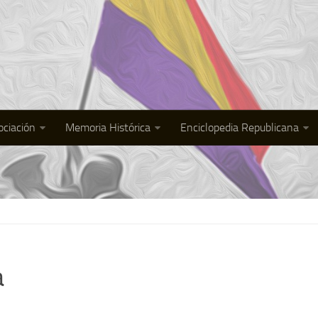
ociación
Memoria Histórica
Enciclopedia Republicana
a