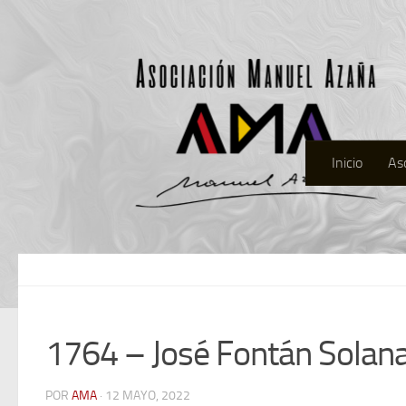
Inicio
As
1764 – José Fontán Solan
POR
AMA
· 12 MAYO, 2022