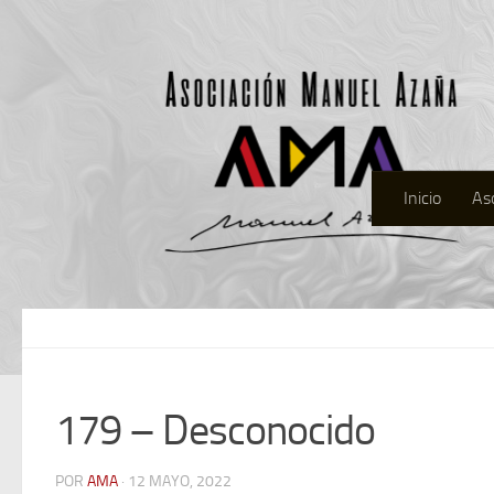
Inicio
As
179 – Desconocido
POR
AMA
· 12 MAYO, 2022