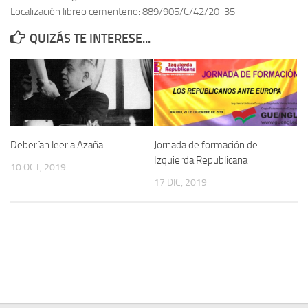
Localización libreo cementerio: 889/905/C/42/20-35
Contacto
QUIZÁS TE INTERESE...
Memoria Histórica
Investigación previa de la represión en Talavera de la Reina (1937-
1947).
Informe Represión en Toledo 1936-1947 | Buscador
Informe de la fosa de abril de 1939 de Tembleque
Deberían leer a Azaña
Jornada de formación de
Enciclopedia Republicana
Izquierda Republicana
10 OCT, 2019
Militantes históricos IR
17 DIC, 2019
Personajes republicanos
Izquierda Republicana. Agrupaciones y Militantes (1934-1939)
Izquierda Republicana. Navarra
Izquierda Republicana. Galicia
Textos esenciales del republicanismo