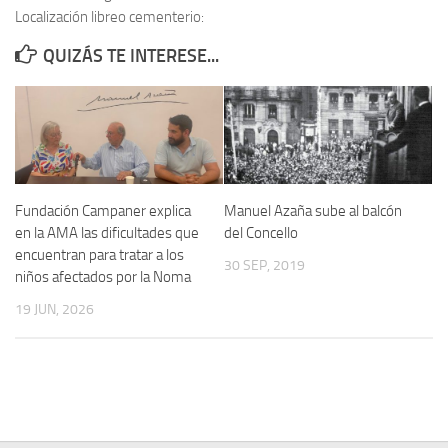
Localización libreo cementerio:
Contacto
QUIZÁS TE INTERESE...
Memoria Histórica
Investigación previa de la represión en Talavera de la Reina (1937-
1947).
Informe Represión en Toledo 1936-1947 | Buscador
Informe de la fosa de abril de 1939 de Tembleque
Fundación Campaner explica
Manuel Azaña sube al balcón
Enciclopedia Republicana
en la AMA las dificultades que
del Concello
encuentran para tratar a los
Militantes históricos IR
30 SEP, 2019
niños afectados por la Noma
Personajes republicanos
19 JUN, 2026
Izquierda Republicana. Agrupaciones y Militantes (1934-1939)
Izquierda Republicana. Navarra
Izquierda Republicana. Galicia
Textos esenciales del republicanismo