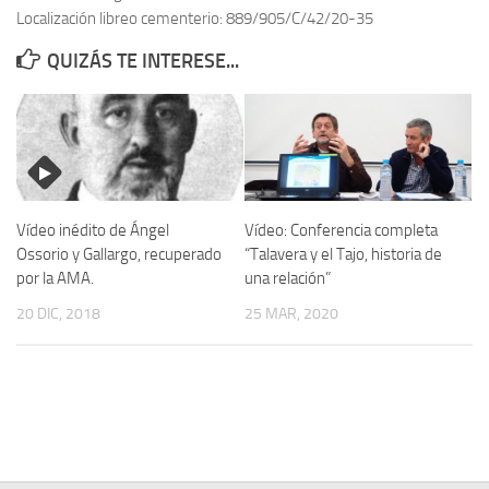
Localización libreo cementerio: 889/905/C/42/20-35
Contacto
QUIZÁS TE INTERESE...
Memoria Histórica
Investigación previa de la represión en Talavera de la Reina (1937-
1947).
Informe Represión en Toledo 1936-1947 | Buscador
Informe de la fosa de abril de 1939 de Tembleque
Vídeo inédito de Ángel
Vídeo: Conferencia completa
Enciclopedia Republicana
Ossorio y Gallargo, recuperado
“Talavera y el Tajo, historia de
por la AMA.
una relación”
Militantes históricos IR
20 DIC, 2018
25 MAR, 2020
Personajes republicanos
Izquierda Republicana. Agrupaciones y Militantes (1934-1939)
Izquierda Republicana. Navarra
Izquierda Republicana. Galicia
Textos esenciales del republicanismo