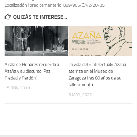
Localización libreo cementerio: 889/905/C/42/20-35
Contacto
QUIZÁS TE INTERESE...
Memoria Histórica
Investigación previa de la represión en Talavera de la Reina (1937-
1947).
Informe Represión en Toledo 1936-1947 | Buscador
Informe de la fosa de abril de 1939 de Tembleque
Alcalá de Henares recuerda a
La vida del «intelectual» Azaña
Enciclopedia Republicana
Azaña y su discurso ‘Paz,
aterriza en el Museo de
Piedad y Perdón’
Zaragoza tras 80 años de su
Militantes históricos IR
fallecimiento
15 NOV, 2018
Personajes republicanos
5 MAY, 2022
Izquierda Republicana. Agrupaciones y Militantes (1934-1939)
Izquierda Republicana. Navarra
Izquierda Republicana. Galicia
Textos esenciales del republicanismo