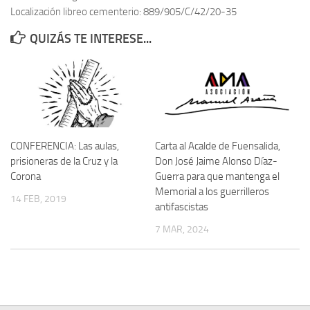
Localización libreo cementerio: 889/905/C/42/20-35
Contacto
QUIZÁS TE INTERESE...
Memoria Histórica
Investigación previa de la represión en Talavera de la Reina (1937-
1947).
Informe Represión en Toledo 1936-1947 | Buscador
Informe de la fosa de abril de 1939 de Tembleque
CONFERENCIA: Las aulas,
Carta al Acalde de Fuensalida,
Enciclopedia Republicana
prisioneras de la Cruz y la
Don José Jaime Alonso Díaz-
Corona
Guerra para que mantenga el
Militantes históricos IR
Memorial a los guerrilleros
14 FEB, 2019
Personajes republicanos
antifascistas
Izquierda Republicana. Agrupaciones y Militantes (1934-1939)
7 MAR, 2024
Izquierda Republicana. Navarra
Izquierda Republicana. Galicia
Textos esenciales del republicanismo