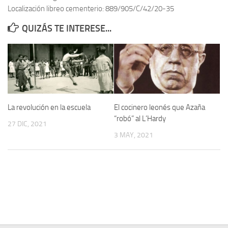
Localización libreo cementerio: 889/905/C/42/20-35
Contacto
QUIZÁS TE INTERESE...
Memoria Histórica
Investigación previa de la represión en Talavera de la Reina (1937-
1947).
Informe Represión en Toledo 1936-1947 | Buscador
Informe de la fosa de abril de 1939 de Tembleque
La revolución en la escuela
El cocinero leonés que Azaña
Enciclopedia Republicana
“robó” al L’Hardy
27 DIC, 2021
Militantes históricos IR
3 MAY, 2021
Personajes republicanos
Izquierda Republicana. Agrupaciones y Militantes (1934-1939)
Izquierda Republicana. Navarra
Izquierda Republicana. Galicia
Textos esenciales del republicanismo