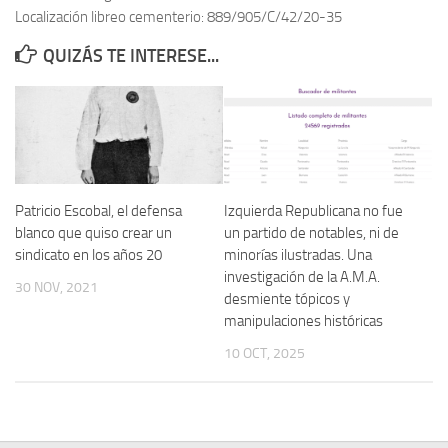
Localización libreo cementerio: 889/905/C/42/20-35
Contacto
QUIZÁS TE INTERESE...
Memoria Histórica
Investigación previa de la represión en Talavera de la Reina (1937-
1947).
Informe Represión en Toledo 1936-1947 | Buscador
Informe de la fosa de abril de 1939 de Tembleque
Patricio Escobal, el defensa
Izquierda Republicana no fue
Enciclopedia Republicana
blanco que quiso crear un
un partido de notables, ni de
sindicato en los años 20
minorías ilustradas. Una
Militantes históricos IR
investigación de la A.M.A.
30 NOV, 2021
Personajes republicanos
desmiente tópicos y
manipulaciones históricas
Izquierda Republicana. Agrupaciones y Militantes (1934-1939)
10 OCT, 2025
Izquierda Republicana. Navarra
Izquierda Republicana. Galicia
Textos esenciales del republicanismo