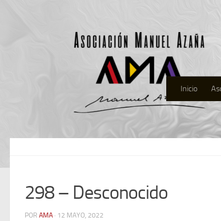
Inicio
As
298 – Desconocido
POR
AMA
· 12 MAYO, 2022