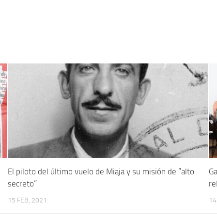
5
El piloto del último vuelo de Miaja y su misión de “alto
Ga
secreto”
re
15 FEB, 2021
14