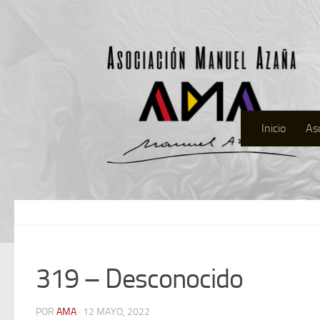
Inicio
As
319 – Desconocido
POR
AMA
· 12 MAYO, 2022