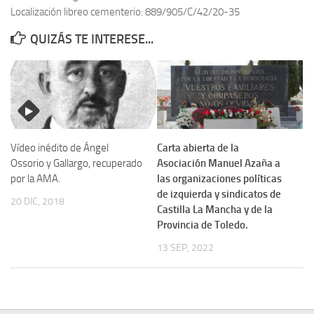
Localización libreo cementerio: 889/905/C/42/20-35
Contacto
QUIZÁS TE INTERESE...
Memoria Histórica
Investigación previa de la represión en Talavera de la Reina (1937-
1947).
Informe Represión en Toledo 1936-1947 | Buscador
Informe de la fosa de abril de 1939 de Tembleque
Vídeo inédito de Ángel
Carta abierta de la
Enciclopedia Republicana
Ossorio y Gallargo, recuperado
Asociación Manuel Azaña a
por la AMA.
las organizaciones políticas
Militantes históricos IR
de izquierda y sindicatos de
20 DIC, 2018
Personajes republicanos
Castilla La Mancha y de la
Provincia de Toledo.
Izquierda Republicana. Agrupaciones y Militantes (1934-1939)
13 SEP, 2022
Izquierda Republicana. Navarra
Izquierda Republicana. Galicia
Textos esenciales del republicanismo