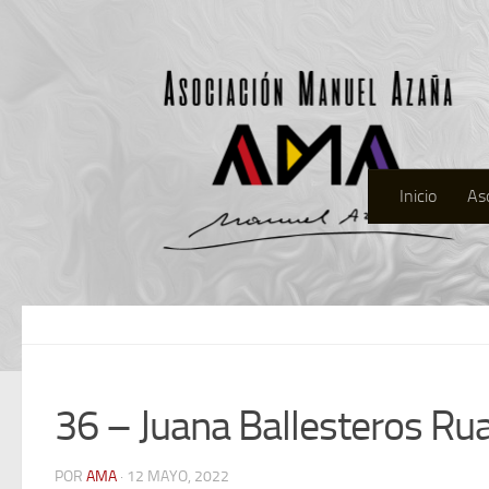
Inicio
As
36 – Juana Ballesteros Ru
POR
AMA
· 12 MAYO, 2022