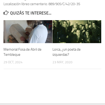
Localización libreo cementerio: 889/905/C/42/20-35
Contacto
QUIZÁS TE INTERESE...
Memoria Histórica
Investigación previa de la represión en Talavera de la Reina (1937-
1947).
Informe Represión en Toledo 1936-1947 | Buscador
Informe de la fosa de abril de 1939 de Tembleque
Memorial Fosa de Abril de
Lorca, ¿un poeta de
Enciclopedia Republicana
Tembleque
izquierdas?
Militantes históricos IR
29 OCT, 2024
23 MAY, 2020
Personajes republicanos
Izquierda Republicana. Agrupaciones y Militantes (1934-1939)
Izquierda Republicana. Navarra
Izquierda Republicana. Galicia
Textos esenciales del republicanismo