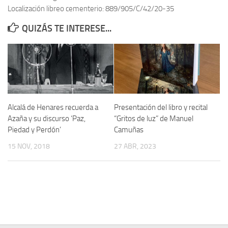
Localización libreo cementerio: 889/905/C/42/20-35
Contacto
QUIZÁS TE INTERESE...
Memoria Histórica
Investigación previa de la represión en Talavera de la Reina (1937-
1947).
Informe Represión en Toledo 1936-1947 | Buscador
Informe de la fosa de abril de 1939 de Tembleque
Alcalá de Henares recuerda a
Presentación del libro y recital
Enciclopedia Republicana
Azaña y su discurso ‘Paz,
“Gritos de luz” de Manuel
Piedad y Perdón’
Camuñas
Militantes históricos IR
15 NOV, 2018
27 ABR, 2023
Personajes republicanos
Izquierda Republicana. Agrupaciones y Militantes (1934-1939)
Izquierda Republicana. Navarra
Izquierda Republicana. Galicia
Textos esenciales del republicanismo