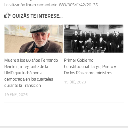
Localización libreo cementerio: 889/905/C/42/20-35
Contacto
QUIZÁS TE INTERESE...
Memoria Histórica
Investigación previa de la represión en Talavera de la Reina (1937-
1947).
Informe Represión en Toledo 1936-1947 | Buscador
Informe de la fosa de abril de 1939 de Tembleque
Muere a los 80 años Fernando
Primer Gobierno
Enciclopedia Republicana
Reinlein, integrante de la
Constitucional. Largo, Prieto y
UMD que luchó por la
De los Ríos como ministros
Militantes históricos IR
democracia en los cuarteles
19 DIC, 2023
Personajes republicanos
durante la Transición
Izquierda Republicana. Agrupaciones y Militantes (1934-1939)
19 ENE, 2026
Izquierda Republicana. Navarra
Izquierda Republicana. Galicia
Textos esenciales del republicanismo