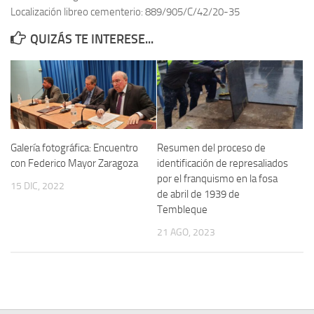
Localización libreo cementerio: 889/905/C/42/20-35
Contacto
QUIZÁS TE INTERESE...
Memoria Histórica
Investigación previa de la represión en Talavera de la Reina (1937-
1947).
Informe Represión en Toledo 1936-1947 | Buscador
Informe de la fosa de abril de 1939 de Tembleque
Galería fotográfica: Encuentro
Resumen del proceso de
Enciclopedia Republicana
con Federico Mayor Zaragoza
identificación de represaliados
por el franquismo en la fosa
Militantes históricos IR
15 DIC, 2022
de abril de 1939 de
Personajes republicanos
Tembleque
Izquierda Republicana. Agrupaciones y Militantes (1934-1939)
21 AGO, 2023
Izquierda Republicana. Navarra
Izquierda Republicana. Galicia
Textos esenciales del republicanismo