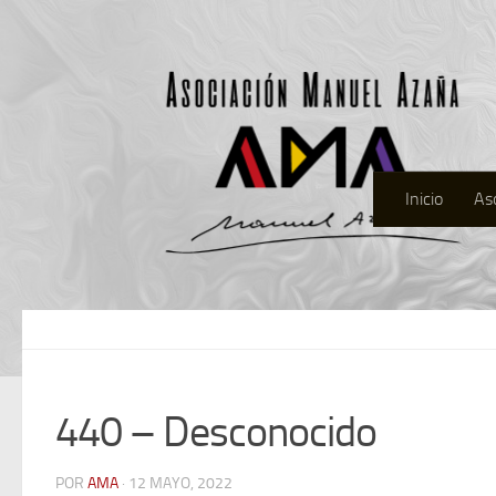
Inicio
As
440 – Desconocido
POR
AMA
· 12 MAYO, 2022