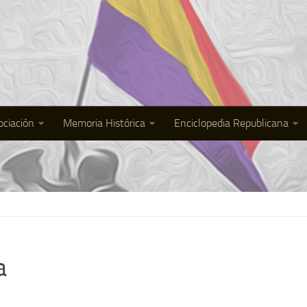
ociación
Memoria Histórica
Enciclopedia Republicana
a