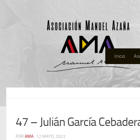
Inicio
As
47 – Julián García Cebader
POR
AMA
· 12 MAYO, 2022