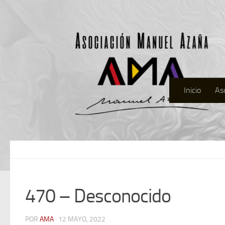
Inicio
As
470 – Desconocido
POR
AMA
· 12 MAYO, 2022