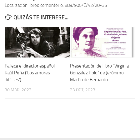
Localización libreo cementerio: 889/905/C/42/20-35
Contacto
QUIZÁS TE INTERESE...
Memoria Histórica
Investigación previa de la represión en Talavera de la Reina (1937-
1947).
Informe Represión en Toledo 1936-1947 | Buscador
Informe de la fosa de abril de 1939 de Tembleque
Fallece el director español
Presentación del libro “Virginia
Enciclopedia Republicana
Raúl Peña (‘Los amores
González Polo” de Jerónimo
difíciles’)
Martín de Bernardo
Militantes históricos IR
30 MAR, 2023
23 OCT, 2023
Personajes republicanos
Izquierda Republicana. Agrupaciones y Militantes (1934-1939)
Izquierda Republicana. Navarra
Izquierda Republicana. Galicia
Textos esenciales del republicanismo