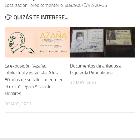
Localización libreo cementerio: 889/905/C/42/20-35
Contacto
QUIZÁS TE INTERESE...
Memoria Histórica
Investigación previa de la represión en Talavera de la Reina (1937-
1947).
Informe Represión en Toledo 1936-1947 | Buscador
Informe de la fosa de abril de 1939 de Tembleque
La exposición “Azaña:
Documentos de afiliados a
Enciclopedia Republicana
intelectual y estadista. A los
Izquierda Republicana
80 años de su fallecimiento en
Militantes históricos IR
17 MAY, 2021
el exilio” llega a Alcalá de
Personajes republicanos
Henares
Izquierda Republicana. Agrupaciones y Militantes (1934-1939)
10 MAY, 2021
Izquierda Republicana. Navarra
Izquierda Republicana. Galicia
Textos esenciales del republicanismo