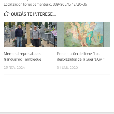
Localización libreo cementerio: 889/905/C/42/20-35
Contacto
QUIZÁS TE INTERESE...
Memoria Histórica
Investigación previa de la represión en Talavera de la Reina (1937-
1947).
Informe Represión en Toledo 1936-1947 | Buscador
Informe de la fosa de abril de 1939 de Tembleque
Memorial represaliados
Presentación del libro: “Los
Enciclopedia Republicana
franquismo Tembleque
desplazados de la Guerra Civil”
Militantes históricos IR
25 NOV, 2024
31 ENE, 2020
Personajes republicanos
Izquierda Republicana. Agrupaciones y Militantes (1934-1939)
Izquierda Republicana. Navarra
Izquierda Republicana. Galicia
Textos esenciales del republicanismo