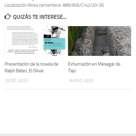
Localización libreo cementerio: 889/905/C/42/20-35
Contacto
QUIZÁS TE INTERESE...
Memoria Histórica
Investigación previa de la represión en Talavera de la Reina (1937-
1947).
Informe Represión en Toledo 1936-1947 | Buscador
Informe de la fosa de abril de 1939 de Tembleque
Presentación de la novela de
Exhumación en Mesegar de
Enciclopedia Republicana
Ralph Bates, El Olivar
Tajo
Militantes históricos IR
10 DIC, 2025
18 AGO, 2025
Personajes republicanos
Izquierda Republicana. Agrupaciones y Militantes (1934-1939)
Izquierda Republicana. Navarra
Izquierda Republicana. Galicia
Textos esenciales del republicanismo