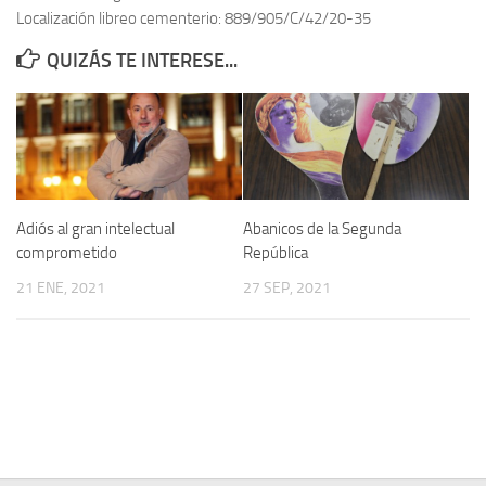
Localización libreo cementerio: 889/905/C/42/20-35
Contacto
QUIZÁS TE INTERESE...
Memoria Histórica
Investigación previa de la represión en Talavera de la Reina (1937-
1947).
Informe Represión en Toledo 1936-1947 | Buscador
Informe de la fosa de abril de 1939 de Tembleque
Adiós al gran intelectual
Abanicos de la Segunda
Enciclopedia Republicana
comprometido
República
Militantes históricos IR
21 ENE, 2021
27 SEP, 2021
Personajes republicanos
Izquierda Republicana. Agrupaciones y Militantes (1934-1939)
Izquierda Republicana. Navarra
Izquierda Republicana. Galicia
Textos esenciales del republicanismo