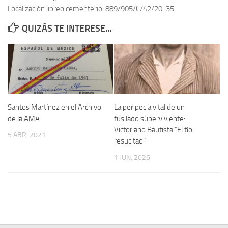
Localización libreo cementerio: 889/905/C/42/20-35
Contacto
QUIZÁS TE INTERESE...
Memoria Histórica
Investigación previa de la represión en Talavera de la Reina (1937-
1947).
Informe Represión en Toledo 1936-1947 | Buscador
Informe de la fosa de abril de 1939 de Tembleque
Santos Martínez en el Archivo
La peripecia vital de un
Enciclopedia Republicana
de la AMA
fusilado superviviente:
Victoriano Bautista “El tío
Militantes históricos IR
5 ABR, 2021
resucitao”
Personajes republicanos
1 JUN, 2026
Izquierda Republicana. Agrupaciones y Militantes (1934-1939)
Izquierda Republicana. Navarra
Izquierda Republicana. Galicia
Textos esenciales del republicanismo