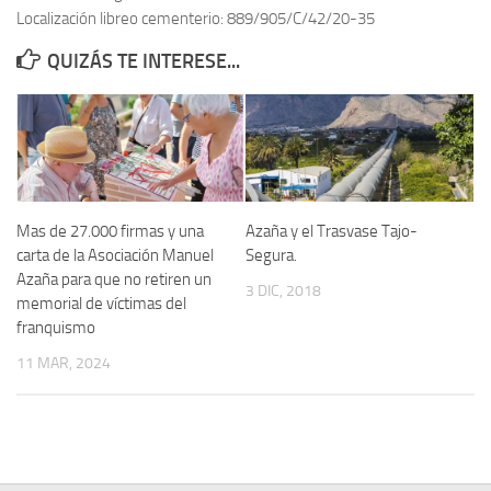
Localización libreo cementerio: 889/905/C/42/20-35
Contacto
QUIZÁS TE INTERESE...
Memoria Histórica
Investigación previa de la represión en Talavera de la Reina (1937-
1947).
Informe Represión en Toledo 1936-1947 | Buscador
Informe de la fosa de abril de 1939 de Tembleque
Mas de 27.000 firmas y una
Azaña y el Trasvase Tajo-
Enciclopedia Republicana
carta de la Asociación Manuel
Segura.
Azaña para que no retiren un
Militantes históricos IR
3 DIC, 2018
memorial de víctimas del
Personajes republicanos
franquismo
Izquierda Republicana. Agrupaciones y Militantes (1934-1939)
11 MAR, 2024
Izquierda Republicana. Navarra
Izquierda Republicana. Galicia
Textos esenciales del republicanismo