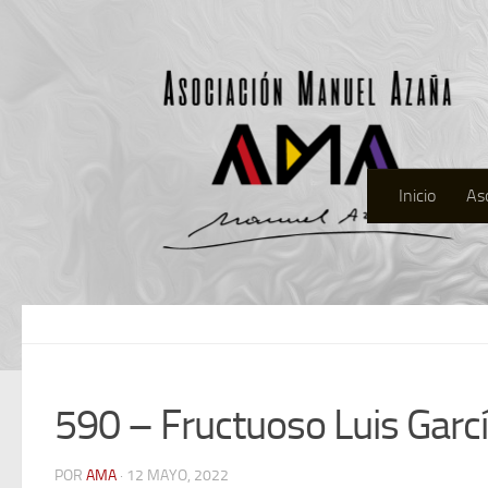
Inicio
As
590 – Fructuoso Luis Garc
POR
AMA
· 12 MAYO, 2022