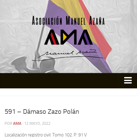
Inicio
Asociación
591 – Dámaso Zazo Polán
Quienes somos
POR
AMA
· 12 MAYO, 2022
Actividades
Localización registro civil: Tomo 102. P. 91 V
Colabora