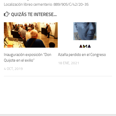
Localización libreo cementerio: 889/905/C/42/20-35
Contacto
QUIZÁS TE INTERESE...
Memoria Histórica
Investigación previa de la represión en Talavera de la Reina (1937-
1947).
Informe Represión en Toledo 1936-1947 | Buscador
Informe de la fosa de abril de 1939 de Tembleque
Inauguración exposición “Don
Azaña perdido en el Congreso
Enciclopedia Republicana
Quijote en el exilio”
18 ENE, 2021
Militantes históricos IR
4 OCT, 2019
Personajes republicanos
Izquierda Republicana. Agrupaciones y Militantes (1934-1939)
Izquierda Republicana. Navarra
Izquierda Republicana. Galicia
Textos esenciales del republicanismo