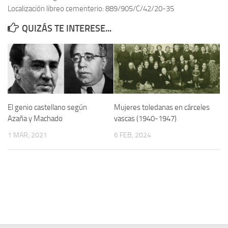
Localización libreo cementerio: 889/905/C/42/20-35
Contacto
QUIZÁS TE INTERESE...
Memoria Histórica
Investigación previa de la represión en Talavera de la Reina (1937-
1947).
Informe Represión en Toledo 1936-1947 | Buscador
Informe de la fosa de abril de 1939 de Tembleque
El genio castellano según
Mujeres toledanas en cárceles
Enciclopedia Republicana
Azaña y Machado
vascas (1940-1947)
Militantes históricos IR
1 MAR, 2021
6 FEB, 2024
Personajes republicanos
Izquierda Republicana. Agrupaciones y Militantes (1934-1939)
Izquierda Republicana. Navarra
Izquierda Republicana. Galicia
Textos esenciales del republicanismo