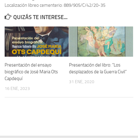
Localización libreo cementerio: 889/905/C/42/20-35
Contacto
QUIZÁS TE INTERESE...
Memoria Histórica
Investigación previa de la represión en Talavera de la Reina (1937-
1947).
Informe Represión en Toledo 1936-1947 | Buscador
Informe de la fosa de abril de 1939 de Tembleque
Presentación del ensayo
Presentación del libro: “Los
Enciclopedia Republicana
biográfico de José Maria Ots
desplazados de la Guerra Civil”
Capdequí
Militantes históricos IR
31 ENE, 2020
16 ENE, 2023
Personajes republicanos
Izquierda Republicana. Agrupaciones y Militantes (1934-1939)
Izquierda Republicana. Navarra
Izquierda Republicana. Galicia
Textos esenciales del republicanismo