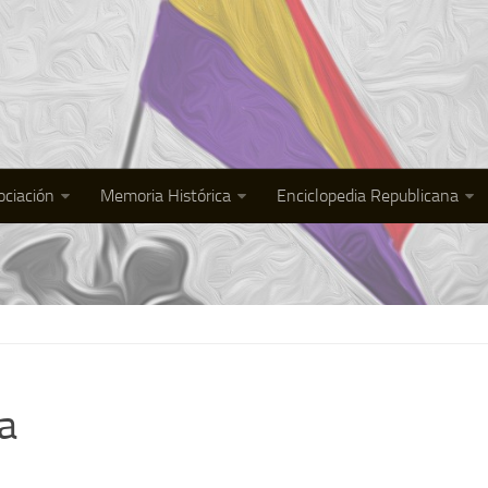
ociación
Memoria Histórica
Enciclopedia Republicana
a