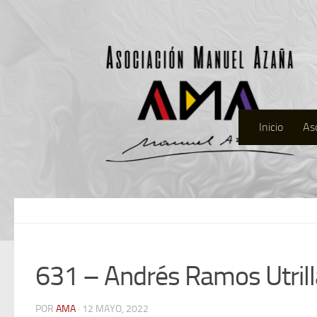
Inicio
As
631 – Andrés Ramos Utrill
POR
AMA
· 12 MAYO, 2022