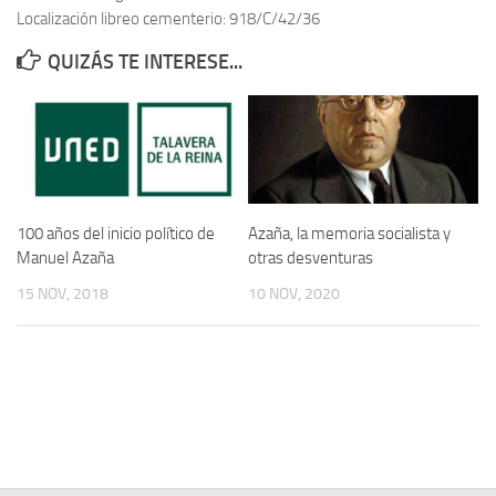
Localización libreo cementerio: 918/C/42/36
Contacto
QUIZÁS TE INTERESE...
Memoria Histórica
Investigación previa de la represión en Talavera de la Reina (1937-
1947).
Informe Represión en Toledo 1936-1947 | Buscador
Informe de la fosa de abril de 1939 de Tembleque
100 años del inicio político de
Azaña, la memoria socialista y
Enciclopedia Republicana
Manuel Azaña
otras desventuras
Militantes históricos IR
15 NOV, 2018
10 NOV, 2020
Personajes republicanos
Izquierda Republicana. Agrupaciones y Militantes (1934-1939)
Izquierda Republicana. Navarra
Izquierda Republicana. Galicia
Textos esenciales del republicanismo