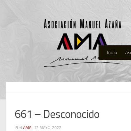
Inicio
As
661 – Desconocido
POR
AMA
· 12 MAYO, 2022