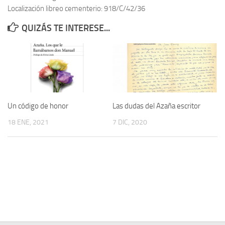
Localización libreo cementerio: 918/C/42/36
Contacto
QUIZÁS TE INTERESE...
Memoria Histórica
Investigación previa de la represión en Talavera de la Reina (1937-
1947).
Informe Represión en Toledo 1936-1947 | Buscador
Informe de la fosa de abril de 1939 de Tembleque
Un código de honor
Las dudas del Azaña escritor
Enciclopedia Republicana
18 ENE, 2021
7 DIC, 2020
Militantes históricos IR
Personajes republicanos
Izquierda Republicana. Agrupaciones y Militantes (1934-1939)
Izquierda Republicana. Navarra
Izquierda Republicana. Galicia
Textos esenciales del republicanismo