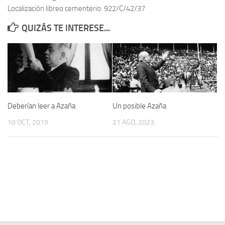
Localización libreo cementerio: 922/C/42/37
Contacto
QUIZÁS TE INTERESE...
Memoria Histórica
Investigación previa de la represión en Talavera de la Reina (1937-
1947).
Informe Represión en Toledo 1936-1947 | Buscador
Informe de la fosa de abril de 1939 de Tembleque
Deberían leer a Azaña
Un posible Azaña
Enciclopedia Republicana
10 OCT, 2019
21 AGO, 2023
Militantes históricos IR
Personajes republicanos
Izquierda Republicana. Agrupaciones y Militantes (1934-1939)
Izquierda Republicana. Navarra
Izquierda Republicana. Galicia
Textos esenciales del republicanismo