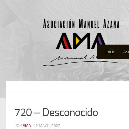
Inicio
As
720 – Desconocido
POR
AMA
· 12 MAYO, 2022