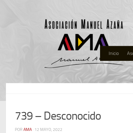
Inicio
As
739 – Desconocido
POR
AMA
· 12 MAYO, 2022