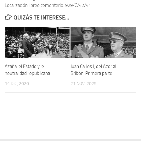
Localización libreo cementerio: 929/C/42/41
Contacto
QUIZÁS TE INTERESE...
Memoria Histórica
Investigación previa de la represión en Talavera de la Reina (1937-
1947).
Informe Represión en Toledo 1936-1947 | Buscador
Informe de la fosa de abril de 1939 de Tembleque
Azaña, el Estado y le
Juan Carlos I, del Azor al
Enciclopedia Republicana
neutralidad republicana
Bribón. Primera parte.
Militantes históricos IR
14 DIC, 2020
21 NOV, 2025
Personajes republicanos
Izquierda Republicana. Agrupaciones y Militantes (1934-1939)
Izquierda Republicana. Navarra
Izquierda Republicana. Galicia
Textos esenciales del republicanismo