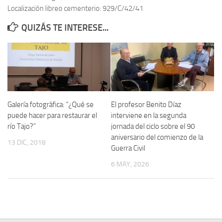
Localización libreo cementerio: 929/C/42/41
Contacto
QUIZÁS TE INTERESE...
Memoria Histórica
Investigación previa de la represión en Talavera de la Reina (1937-
1947).
Informe Represión en Toledo 1936-1947 | Buscador
Informe de la fosa de abril de 1939 de Tembleque
Galería fotográfica: “¿Qué se
El profesor Benito Díaz
Enciclopedia Republicana
puede hacer para restaurar el
interviene en la segunda
río Tajo?”
jornada del ciclo sobre el 90
Militantes históricos IR
aniversario del comienzo de la
13 DIC, 2018
Personajes republicanos
Guerra Civil
Izquierda Republicana. Agrupaciones y Militantes (1934-1939)
6 MAY, 2026
Izquierda Republicana. Navarra
Izquierda Republicana. Galicia
Textos esenciales del republicanismo